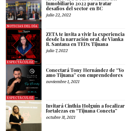
Inmobiliario 2022 para tratar
desafíos del sector en BC
julio 22, 2022
NOTICIAS DEL DÍA
ZETA te invita a vivir la experiencia
desde la narración oral, de Vianka
R. Santana en TEDx Tijuana
julio 7, 2022
ESPECTÁCULOZ
Conectará Tony Hernández de “Yo
amo Tijuana” con emprendedores
noviembre 1, 2021
ESPECTÁCULOZ
Invitará Cinthia Holguín a focalizar
fortalezas en “Tijuana Conecta”
octubre 31, 2021