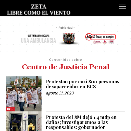
- Publicidad -
Contenidos sobre
Centro de Justicia Penal
Protestan por casi 800 personas
desaparecidas en BCS
agosto 31, 2023
BCS
Protesta del 8M dejó 1.4 mdp en
daños; investigaremos a las
responsables: gobernador