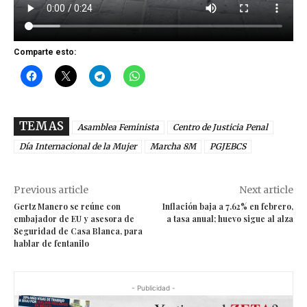
Comparte esto:
TEMAS
Asamblea Feminista
Centro de Justicia Penal
Día Internacional de la Mujer
Marcha 8M
PGJEBCS
Previous article
Next article
Gertz Manero se reúne con
Inflación baja a 7.62% en febrero,
embajador de EU y asesora de
a tasa anual; huevo sigue al alza
Seguridad de Casa Blanca, para
hablar de fentanilo
- Publicidad -