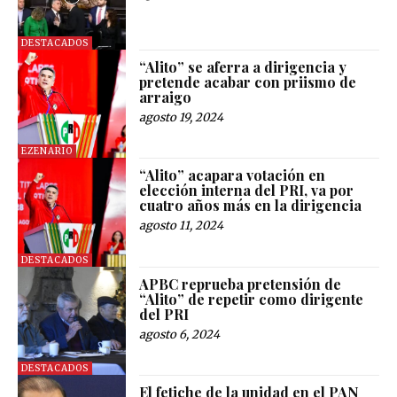
DESTACADOS
“Alito” se aferra a dirigencia y
pretende acabar con priismo de
arraigo
agosto 19, 2024
EZENARIO
“Alito” acapara votación en
elección interna del PRI, va por
cuatro años más en la dirigencia
agosto 11, 2024
DESTACADOS
APBC reprueba pretensión de
“Alito” de repetir como dirigente
del PRI
agosto 6, 2024
DESTACADOS
El fetiche de la unidad en el PAN