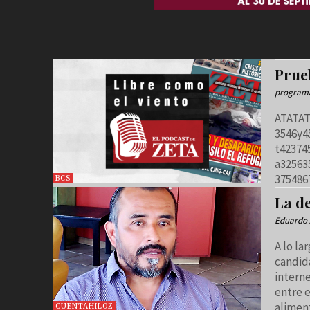
Prue
program
ATATATATATA A
3546y453675
t4237453535 333355 77
a325635645
375486
BCS
La d
Eduardo 
A lo la
candid
interne
entre 
aliment
CUENTAHILOZ