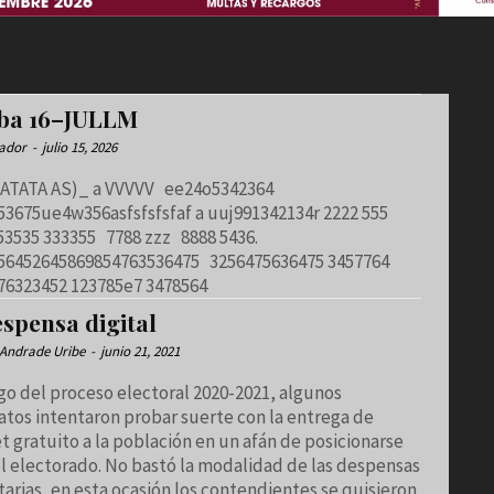
ba 16–JULLM
ador
-
julio 15, 2026
S)_ a VVVVV ee24o5342364
ue4w356asfsfsfsfaf a uuj991342134r 2222 555
88 zzz 8888 5436.
2645869854763536475 3256475636475 3457764
76323452 123785e7 3478564
espensa digital
Andrade Uribe
-
junio 21, 2021
rgo del proceso electoral 2020-2021, algunos
atos intentaron probar suerte con la entrega de
t gratuito a la población en un afán de posicionarse
el electorado. No bastó la modalidad de las despensas
arias, en esta ocasión los contendientes se quisieron