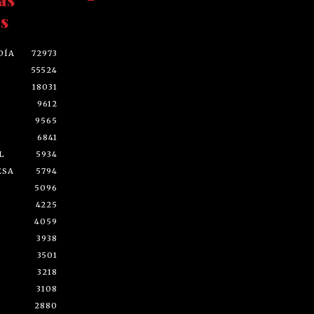
s
DÍA
72973
55524
18031
9612
9565
6841
L
5934
ESA
5794
5096
4225
4059
3938
3501
3218
3108
2880