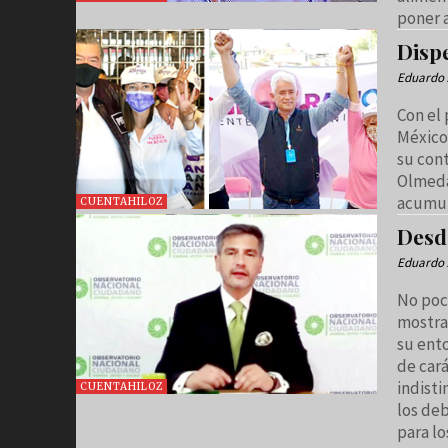
poner a
Disp
Eduardo 
Con el
México 
su con
Olmeda,
acumul
CUENTAHILOZ
Desd
Eduardo 
No poc
mostra
su ento
de cará
indisti
CUENTAHILOZ
los deb
para lo