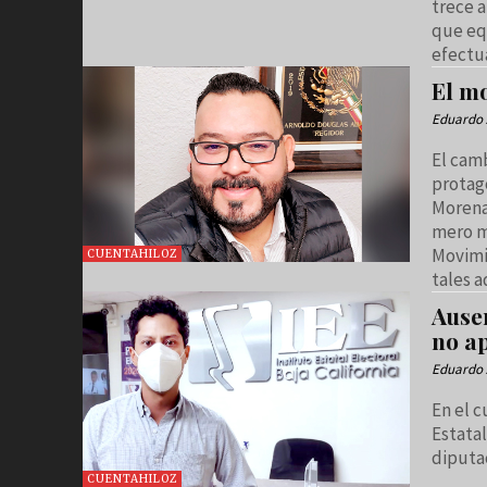
trece a
que equ
efectu
El m
Eduardo 
El cam
protag
Morena 
mero mo
Movimi
CUENTAHILOZ
tales 
Ause
no a
Eduardo 
En el c
Estatal
diputac
CUENTAHILOZ