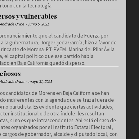
 tono con la tecnología.
ersos y vulnerables
Andrade Uribe
-
junio 5, 2021
 pronunciamiento que el candidato de Fuerza por
a la gubernatura, Jorge Ojeda García, hizo a favor de
trincante de Morena-PT-PVEM, Marina del Pilar Ávila
 el capital político que ese partido había
ado en Baja California quedó disperso.
eñosos
Andrade Uribe
-
mayo 31, 2021
os candidatos de Morena en Baja California se han
do indiferentes con la agenda que se traza fuera de
rno partidista. Es evidente que ciertas actividades,
cter institucional o de otra índole, les resultan
ntas, si no es que intrascendentes. Ahí está el caso de
ates organizados por el Instituto Estatal Electoral,
s cargos de gobernador, alcalde y diputado local, con