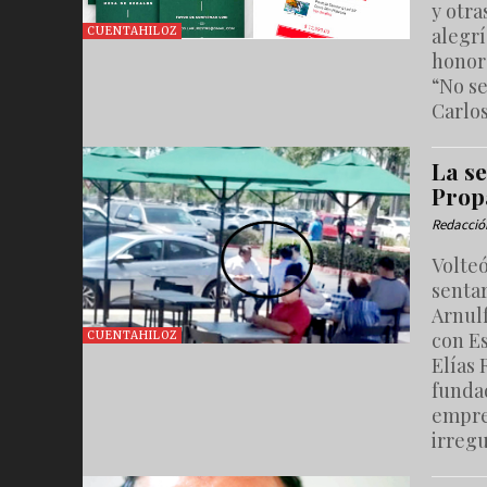
y otr
alegrí
CUENTAHILOZ
honor
“No se
Carlos
La se
Prop
Redacció
Volteó
sentar
Arnulf
con E
CUENTAHILOZ
Elías
funda
empre
irregu