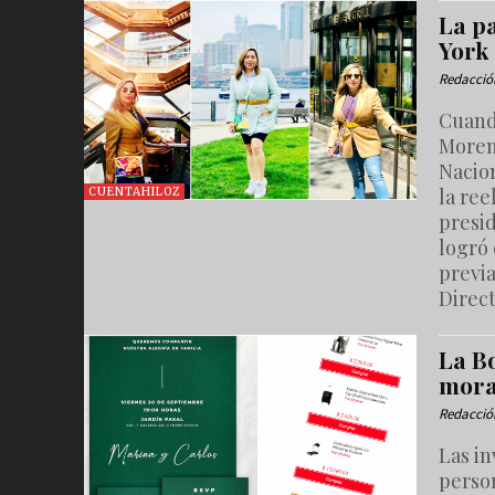
La p
York
Redacció
Cuand
Moren
Nacion
la re
CUENTAHILOZ
presid
logró
previ
Direct
La Bo
mora
Redacció
Las in
perso