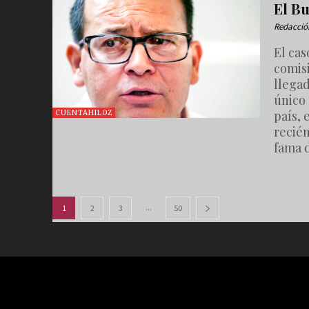
El B
Redacció
El cas
comis
llegad
único
país,
CUENTAHILOZ
recié
fama d
...
1
2
3
50