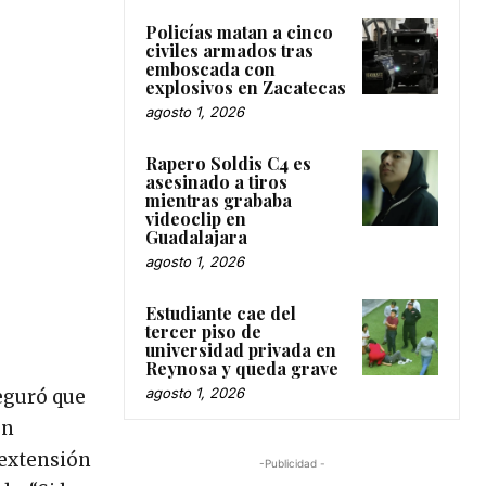
Policías matan a cinco
civiles armados tras
emboscada con
explosivos en Zacatecas
agosto 1, 2026
Rapero Soldis C4 es
asesinado a tiros
mientras grababa
videoclip en
Guadalajara
agosto 1, 2026
Estudiante cae del
tercer piso de
universidad privada en
Reynosa y queda grave
agosto 1, 2026
seguró que
en
 extensión
-Publicidad -