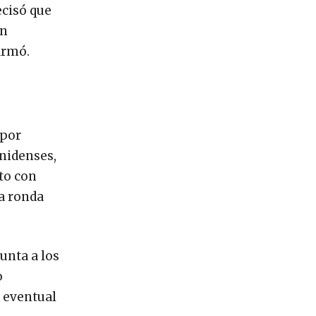
ecisó que
on
irmó.
—por
nidenses,
to con
da ronda
unta a los
o
u eventual