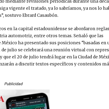
do mediante revisiones periódicas durante una décad
iga vigente el tratado, ya lo sabríamos, ya nos lo h
”, sostuvo Ebrard Casaubón.
tros en la capital estadounidense se abordaron regla
tria automotriz, entre otros temas. Señaló que las
e México ha presentado sus posiciones “basadas en 
 de julio se celebrará una reunión virtual con repre
 y que el 20 de julio tendrá lugar en la Ciudad de Méx
nzarán a discutir textos específicos y contenidos m
Publicidad