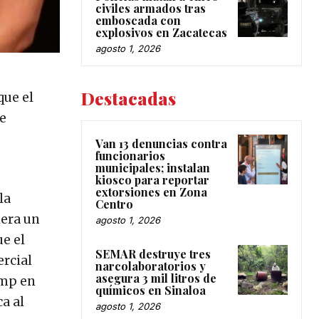
civiles armados tras
emboscada con
explosivos en Zacatecas
agosto 1, 2026
Destacadas
que el
de
Van 13 denuncias contra
funcionarios
municipales; instalan
kiosco para reportar
extorsiones en Zona
la
Centro
iera un
agosto 1, 2026
ue el
SEMAR destruye tres
ercial
narcolaboratorios y
asegura 3 mil litros de
ump en
químicos en Sinaloa
a al
agosto 1, 2026