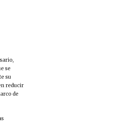
sario,
ue se
te su
n reducir
marco de
as