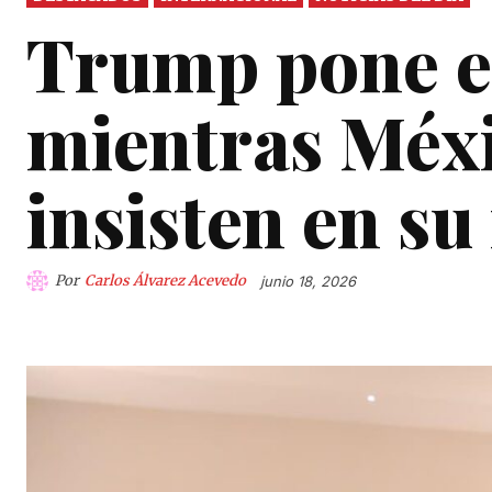
Trump pone e
mientras Méx
insisten en su
Por
Carlos Álvarez Acevedo
junio 18, 2026