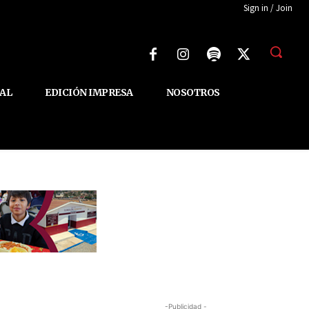
Sign in / Join
AL
EDICIÓN IMPRESA
NOSOTROS
-Publicidad -