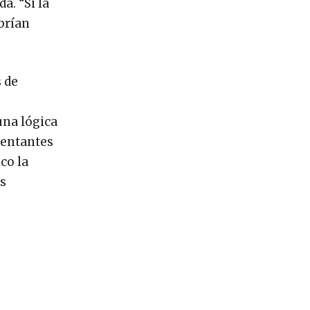
a. “Si la
abrían
s de
una lógica
sentantes
ico la
ás