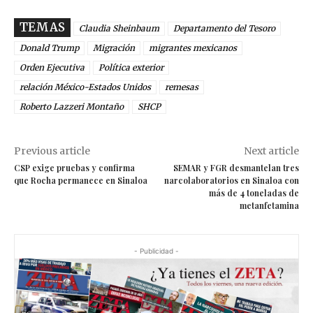
TEMAS
Claudia Sheinbaum
Departamento del Tesoro
Donald Trump
Migración
migrantes mexicanos
Orden Ejecutiva
Política exterior
relación México-Estados Unidos
remesas
Roberto Lazzeri Montaño
SHCP
Previous article
Next article
CSP exige pruebas y confirma
SEMAR y FGR desmantelan tres
que Rocha permanece en Sinaloa
narcolaboratorios en Sinaloa con
más de 4 toneladas de
metanfetamina
- Publicidad -