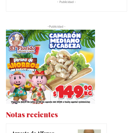
- Publicidad -
-Publicidad -
Notas recientes