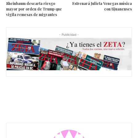
Sheinbaum descarta riesgo
Estrenará Julieta Venegas música
mayor por orden de Trump que
con tijuanenses
vigila remesas de migrantes
- Publicidad -