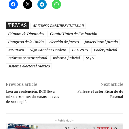
TEMAS
ALFONSO RAMÍREZ CUELLAR
Cámara de Diputados
Comité Único de Evaluación
Congreso de la Unión
elección de jueces
Javier Corral Jurado
MORENA
Olga Sánchez Cordero
PEE 2025
Poder Judicial
reforma constitucional
reforma judicial
SCJN
sistema electoral México
Previous article
Next article
Logran contención: BCS lleva
Fallece el actor Ricardo de
más de 20 días sin casos nuevos
Pascual
de sarampión
- Publicidad -