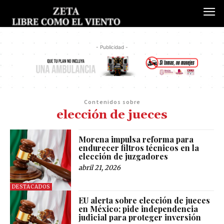
- Publicidad -
Contenidos sobre
elección de jueces
Morena impulsa reforma para
endurecer filtros técnicos en la
elección de juzgadores
abril 21, 2026
DESTACADOS
EU alerta sobre elección de jueces
en México; pide independencia
judicial para proteger inversión