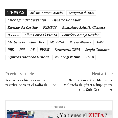
TEMAS
Arlene Moreno Maciel
Congreso de BCS
Erick Agúndez Cervantes
Estuardo González
Fabrizio del Castillo
FXMBCS
Guadalupe Saldaña Cisneros
IEEBCS
Libre Como El Viento
Lourdes Cornejo Rendón
Marbella González Díaz
MORENA
Nueva Alianza
PAN
PRD
PRI
PT
PVEM
Semanario ZETA
Sergio Guluarte
Sigamos Haciendo Historia
XVII Legislatura
ZETA
Previous article
Next article
Pescadores luchan contra
Sentencian a Rigo Mares por
restricciones en el Golfo de Ulloa
violencia de género; impugnará
ante Sala Guadalajara
- Publicidad -