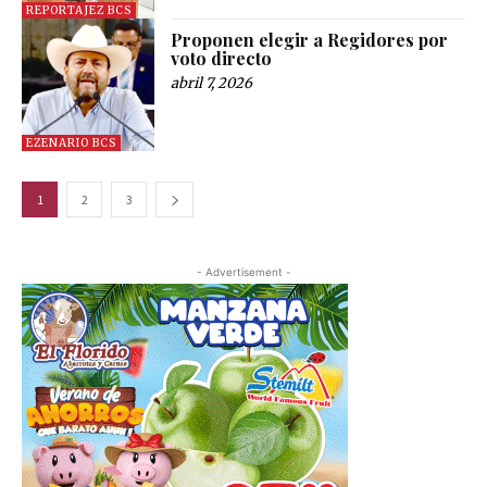
REPORTAJEZ BCS
Proponen elegir a Regidores por
voto directo
abril 7, 2026
EZENARIO BCS
1
2
3
- Advertisement -