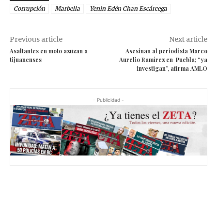
Corrupción
Marbella
Yenin Edén Chan Escárcega
Previous article
Next article
Asaltantes en moto azuzan a
Asesinan al periodista Marco
tijuanenses
Aurelio Ramírez en Puebla; “ya
investigan”, afirma AMLO
- Publicidad -