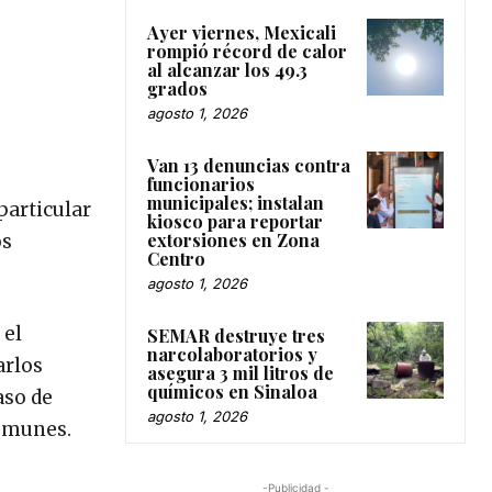
Ayer viernes, Mexicali
rompió récord de calor
al alcanzar los 49.3
grados
agosto 1, 2026
Van 13 denuncias contra
funcionarios
municipales; instalan
particular
kiosco para reportar
extorsiones en Zona
os
Centro
agosto 1, 2026
 el
SEMAR destruye tres
narcolaboratorios y
arlos
asegura 3 mil litros de
químicos en Sinaloa
aso de
agosto 1, 2026
comunes.
-Publicidad -