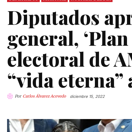
Diputados ap
general, ‘Plan
electoral de 
“vida eterna” 
Por
Carlos Álvarez Acevedo
diciembre 15, 2022