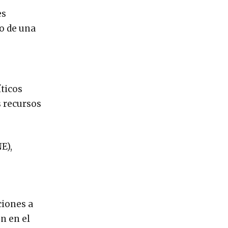
es
to de una
íticos
s recursos
E),
ciones a
ón en el