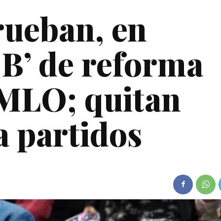
rueban, en
 B’ de reforma
AMLO; quitan
a partidos