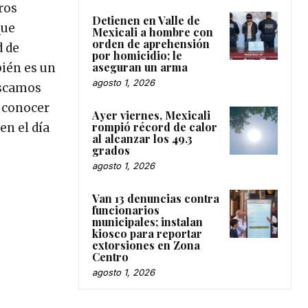
ros
Detienen en Valle de
que
Mexicali a hombre con
orden de aprehensión
d de
por homicidio; le
aseguran un arma
bién es un
agosto 1, 2026
uscamos
y conocer
Ayer viernes, Mexicali
rompió récord de calor
en el día
al alcanzar los 49.3
grados
agosto 1, 2026
Van 13 denuncias contra
funcionarios
municipales; instalan
kiosco para reportar
extorsiones en Zona
Centro
agosto 1, 2026