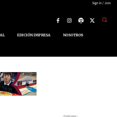
Sign in / Join
AL
EDICIÓN IMPRESA
NOSOTROS
-Publicidad -