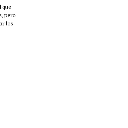
d que
s, pero
ar los