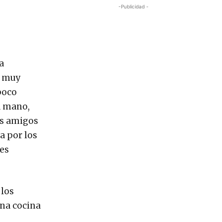
-Publicidad -
a
s muy
poco
a mano,
os amigos
a por los
 es
 los
una cocina