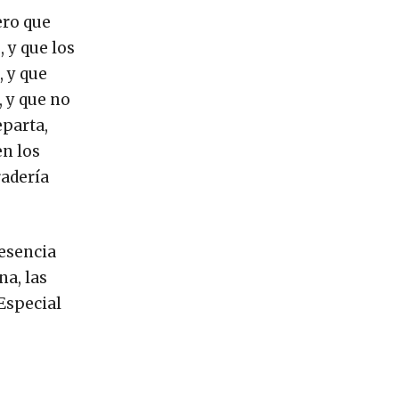
ero que
 y que los
, y que
, y que no
eparta,
en los
radería
resencia
na, las
Especial