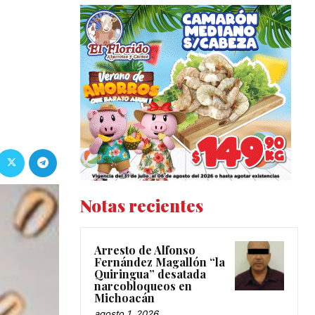
Notas recientes
Arresto de Alfonso
Fernández Magallón “la
Quiringua” desatada
narcobloqueos en
Michoacán
agosto 1, 2026