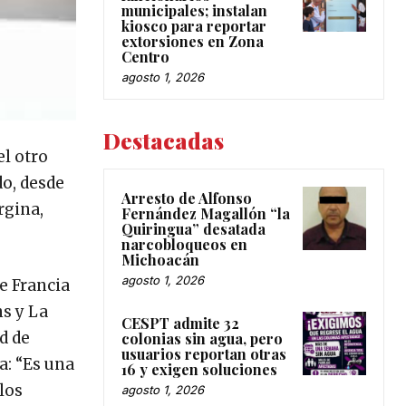
municipales; instalan
kiosco para reportar
extorsiones en Zona
Centro
agosto 1, 2026
Destacadas
el otro
do, desde
Arresto de Alfonso
rgina,
Fernández Magallón “la
Quiringua” desatada
narcobloqueos en
Michoacán
agosto 1, 2026
e Francia
ns y La
CESPT admite 32
d de
colonias sin agua, pero
usuarios reportan otras
a: “Es una
16 y exigen soluciones
los
agosto 1, 2026