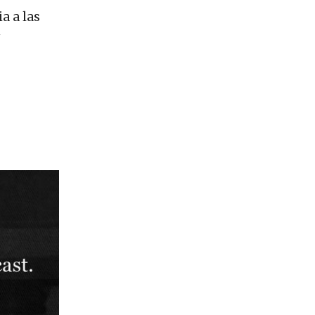
a a las
y