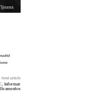
amadrid
juana
Next article
C, informar
edicamentos