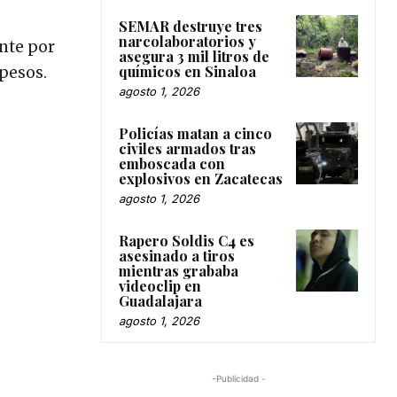
SEMAR destruye tres
narcolaboratorios y
ente por
asegura 3 mil litros de
químicos en Sinaloa
 pesos.
agosto 1, 2026
Policías matan a cinco
civiles armados tras
emboscada con
explosivos en Zacatecas
agosto 1, 2026
Rapero Soldis C4 es
asesinado a tiros
mientras grababa
videoclip en
Guadalajara
agosto 1, 2026
-Publicidad -