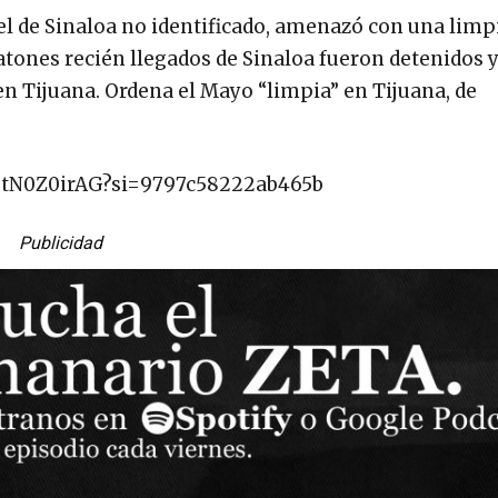
tel de Sinaloa no identificado, amenazó con una limpi
atones recién llegados de Sinaloa fueron detenidos 
en Tijuana. Ordena el Mayo “limpia” en Tijuana, de
4utN0Z0irAG?si=9797c58222ab465b
Publicidad