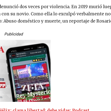
 denunció dos veces por violencia. En 2019 murió lue
 con su novio. Como ella lo exculpó verbalmente no
o: Abuso doméstico y muerte, un reportaje de Rosar
Publicidad
élix: clama libertad; debe vidas: Podcast.