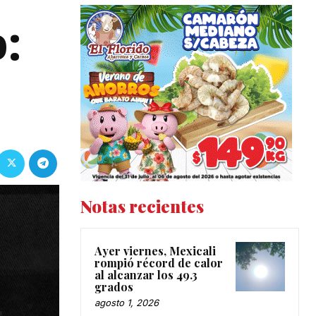
:
Notas recientes
Ayer viernes, Mexicali
rompió récord de calor
al alcanzar los 49.3
grados
agosto 1, 2026