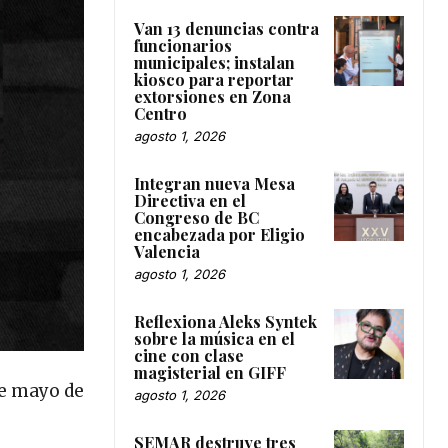
Van 13 denuncias contra
funcionarios
municipales; instalan
kiosco para reportar
extorsiones en Zona
Centro
agosto 1, 2026
Integran nueva Mesa
Directiva en el
Congreso de BC
encabezada por Eligio
Valencia
agosto 1, 2026
Reflexiona Aleks Syntek
sobre la música en el
cine con clase
magisterial en GIFF
de mayo de
agosto 1, 2026
SEMAR destruye tres