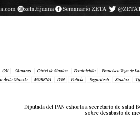
C5i
Cámaras
Cártel de Sinaloa
Feminicidio
Francisco Vega de L
ar Ávila Olmeda
MORENA
PAN
Policía
Seguritech
Sinaloa
Ti
Diputada del PAN exhorta a secretario de salud B
sobre desabasto de m