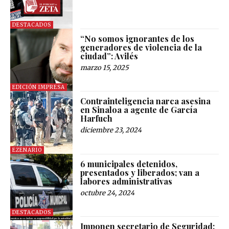
DESTACADOS
“No somos ignorantes de los
generadores de violencia de la
ciudad”: Avilés
marzo 15, 2025
EDICIÓN IMPRESA
Contrainteligencia narca asesina
en Sinaloa a agente de García
Harfuch
diciembre 23, 2024
EZENARIO
6 municipales detenidos,
presentados y liberados; van a
labores administrativas
octubre 24, 2024
DESTACADOS
Imponen secretario de Seguridad: