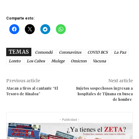
Comparte esto:
TEMAS
Comondú
Coronavirus
COVID BCS
La Paz
Loreto
Los Cabos
Mulege
Omicron
Vacuna
Previous article
Next article
Atacan a tiros al cantante “El
Sujetos sospechosos ingresan a
Tesoro de Sinaloa”
hospitales de Tijuana en busca
de hombre
- Publicidad -