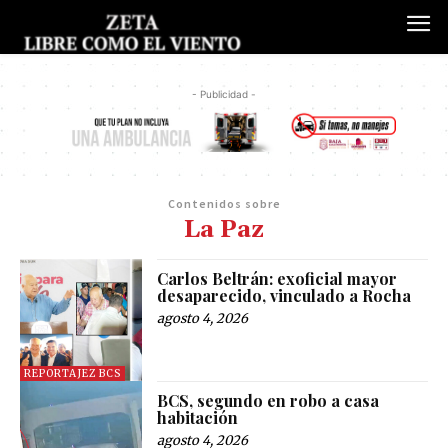
- Publicidad -
Contenidos sobre
La Paz
Carlos Beltrán: exoficial mayor
desaparecido, vinculado a Rocha
agosto 4, 2026
REPORTAJEZ BCS
BCS, segundo en robo a casa
habitación
agosto 4, 2026