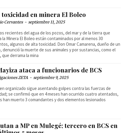
 toxicidad en minera El Boleo
io Cervantes
-
septiembre 11, 2025
os recientes del agua de los pozos, del mar y de la tierra que
a la Minera El Boleo están contaminados por al menos 30
tos, algunos de alta toxicidad. Don Omar Camarena, dueño de un
, denunció la muerte de sus animales y por sustancias, como el
, que derrama la mina
Mayiza ataca a funcionarios de BCS
igaciones ZETA
-
septiembre 9, 2025
men organizado sigue asentando golpes contra las fuerzas de
dad; se confirmó que en 4 meses han ocurrido cuatro atentados,
os han muerto 3 comandantes y dos elementos lesionados
cutan a MP en Mulegé; tercero en BCS en
últimos 5 meses