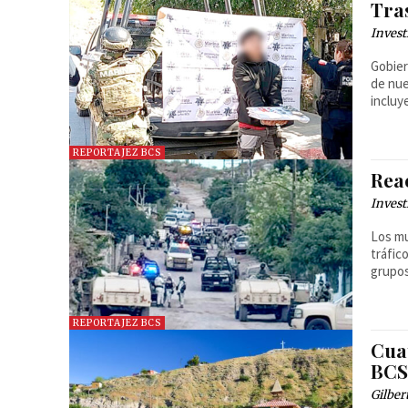
Tra
Invest
Gobier
de nue
incluy
REPORTAJEZ BCS
Rea
Invest
Los mu
tráfic
grupos
REPORTAJEZ BCS
Cua
BCS
Gilber