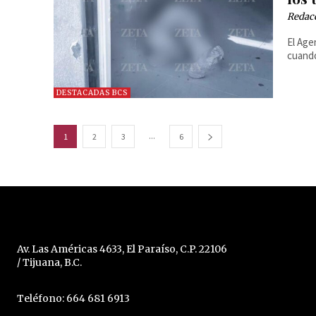
Redac
El Age
cuando
DESTACADAS BCS
...
1
2
3
6
Av. Las Américas 4633, El Paraíso, C.P. 22106
/ Tijuana, B.C.
Teléfono: 664 681 6913