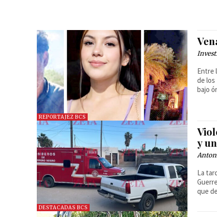
Ven
Invest
Entre 
de los
bajo ó
REPORTAJEZ BCS
Viol
y u
Anton
La tar
Guerre
que de
DESTACADAS BCS