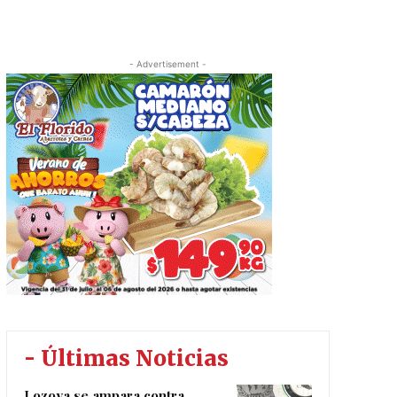
- Advertisement -
- Últimas Noticias
Lozoya se ampara contra