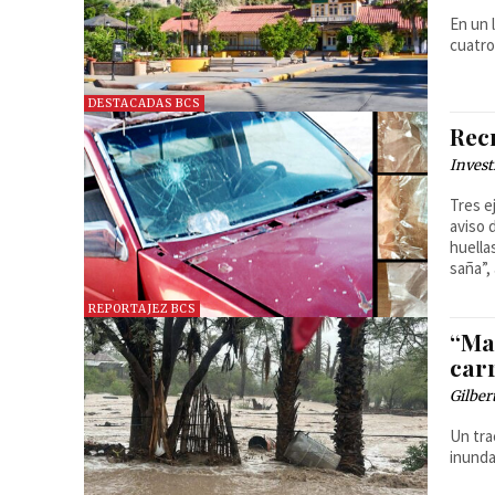
En un 
cuatro
DESTACADAS BCS
Recr
Invest
Tres e
aviso 
huella
saña”,
REPORTAJEZ BCS
“Mar
car
Gilber
Un tra
inunda