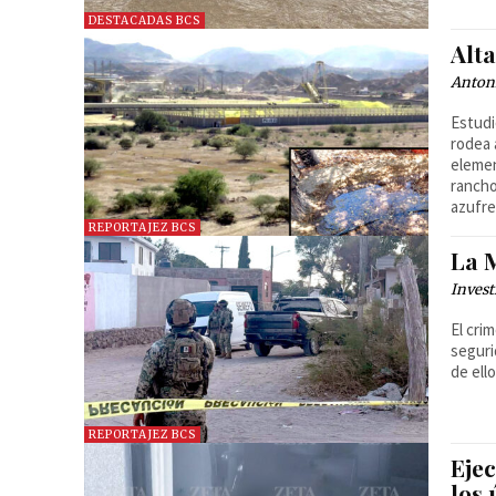
DESTACADAS BCS
Alta
Anton
Estudi
rodea 
elemen
rancho
azufre
REPORTAJEZ BCS
La 
Invest
El cri
seguri
de ell
REPORTAJEZ BCS
Eje
los 