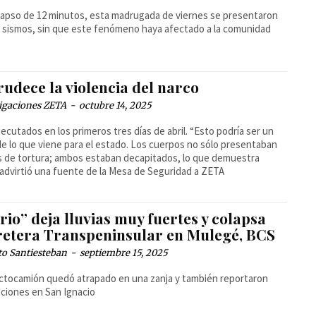
lapso de 12 minutos, esta madrugada de viernes se presentaron
 sismos, sin que este fenómeno haya afectado a la comunidad
udece la violencia del narco
igaciones ZETA
-
octubre 14, 2025
jecutados en los primeros tres días de abril. “Esto podría ser un
de lo que viene para el estado. Los cuerpos no sólo presentaban
s de tortura; ambos estaban decapitados, lo que demuestra
 advirtió una fuente de la Mesa de Seguridad a ZETA
io” deja lluvias muy fuertes y colapsa
retera Transpeninsular en Mulegé, BCS
to Santiesteban
-
septiembre 15, 2025
ctocamión quedó atrapado en una zanja y también reportaron
ciones en San Ignacio