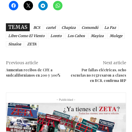
TEMAS
BCS
cartel
Chapiza
Comondú
La Paz
Libre Como El Viento
Loreto
Los Cabos
Mayiza
Mulege
Sinaloa
ZETA
Previous article
Next article
Aumentan recibos de CFE a
Por fallas eléctricas, ocho
sudcalifornianos en 200 y 300%
escuelas no regresaron a clases
en BCS, confirma SEP
- Publicidad -