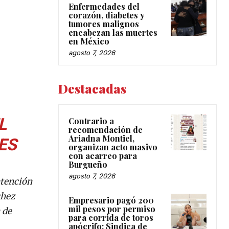
Enfermedades del
corazón, diabetes y
tumores malignos
encabezan las muertes
en México
agosto 7, 2026
Destacadas
L
Contrario a
recomendación de
Ariadna Montiel,
ES
organizan acto masivo
con acarreo para
Burgueño
agosto 7, 2026
atención
chez
Empresario pagó 200
mil pesos por permiso
 de
para corrida de toros
apócrifo: Sindica de