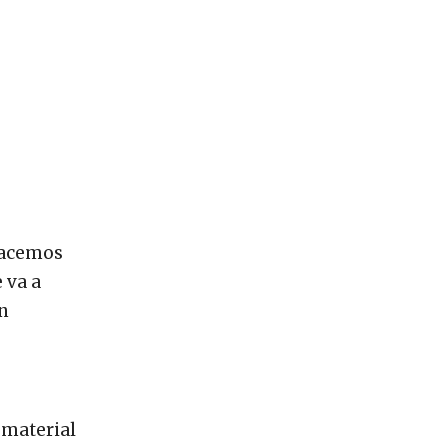
 hacemos
 va a
án
 material