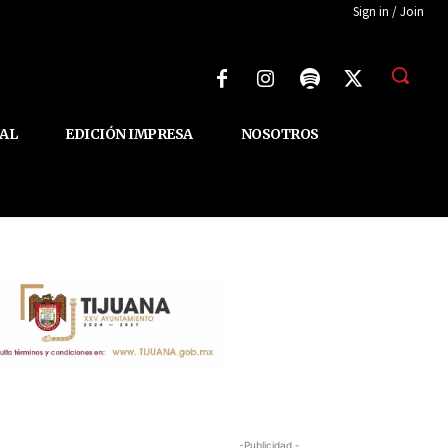
Sign in / Join
AL
EDICIÓN IMPRESA
NOSOTROS
-Publicidad -