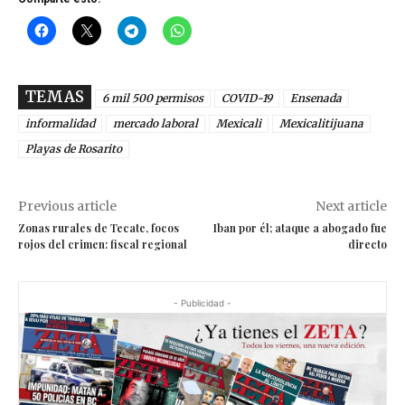
TEMAS
6 mil 500 permisos
COVID-19
Ensenada
informalidad
mercado laboral
Mexicali
Mexicalitijuana
Playas de Rosarito
Previous article
Next article
Zonas rurales de Tecate, focos
Iban por él; ataque a abogado fue
rojos del crimen: fiscal regional
directo
- Publicidad -