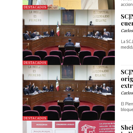
accion
DESTACADOS
SCJ
cuen
Carlos
La SCJ
medida
DESTACADOS
SCJ
orig
ext
Carlos
El Ple
bloque
DESTACADOS
She