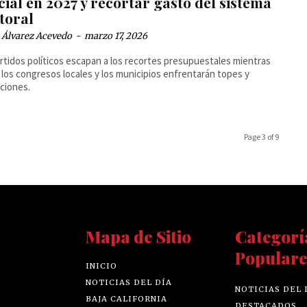
cial en 2027 y recortar gasto del sistema
toral
 Álvarez Acevedo
-
marzo 17, 2026
rtidos políticos escapan a los recortes presupuestales mientras
, los congresos locales y los municipios enfrentarán topes y
cciones.
Page 3 of 9
Mapa de Sitio
Categorí
Populare
INICIO
NOTICIAS DEL DÍA
NOTICIAS DEL 
BAJA CALIFORNIA
DESTACADOS