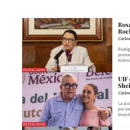
Ros
Roc
Carlos
Rodríg
pronun
licenci
DESTACADOS
UIF
She
Carlos
La acc
por se
invest
DESTACADOS