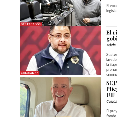
El voc
legisl
DESTACADOS
El r
gob
Adela 
Sosten
lavado
la Sup
pronun
COLUMNAZ
crimin
SCJ
Plie
UIF
Carlos
El pro
fondo 