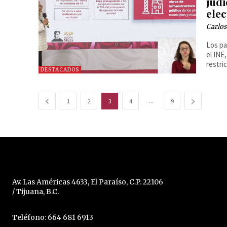
judi
elec
Carlos
Los pa
el INE
restri
DESTACADOS
...
1
2
3
4
9
Av. Las Américas 4633, El Paraíso, C.P. 22106
/ Tijuana, B.C.
Teléfono: 664 681 6913