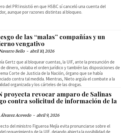
ero del PRI insistió en que HSBC sí canceló una cuenta del
ador, aunque por razones distintas al bloqueo.
iesgo de las “malas” compañías y un
ierno vengativo
Navarro Bello
-
abril 10, 2026
ía Gertz que al bloquear cuentas, la UIF, ante la presunción de
 de dinero, violaba el orden jurídico y también las disposiciones de
rema Corte de Justicia de la Nación, órgano que se había
ciado contra tal medida. Mientras, Nieto argüía el combate a la
alidad organizada y los cárteles de las drogas.
N proyecta revocar amparo de Salinas
go contra solicitud de información de la
 Álvarez Acevedo
-
abril 9, 2026
yecto del ministro Figueroa Mejía evita pronunciarse sobre el
del requerimiento de la UIF, dejando abierta la posibilidad de