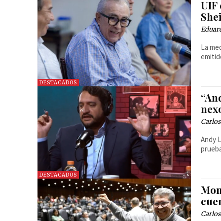
UIF
She
Eduar
La med
emitid
DESTACADOS
“An
nexo
Carlos
Andy L
prueba
DESTACADOS
Mon
cue
Carlos