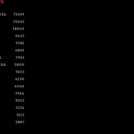
s
DÍA
73109
55642
18069
9627
9581
6849
L
5943
ESA
5800
5102
4230
4066
3944
3502
3234
3112
2887