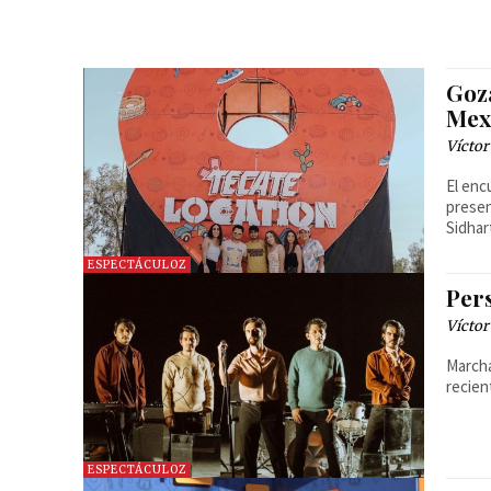
Goz
Mex
Víctor
El enc
presen
Sidhar
ESPECTÁCULOZ
Per
Víctor
Marcha
recien
ESPECTÁCULOZ