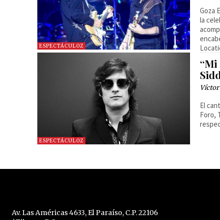
Goza E
la cel
acompa
encabe
ESPECTÁCULOZ
Locati
“Mi
Sid
Víctor
El can
Foro, 
respe
ESPECTÁCULOZ
Av. Las Américas 4633, El Paraíso, C.P. 22106