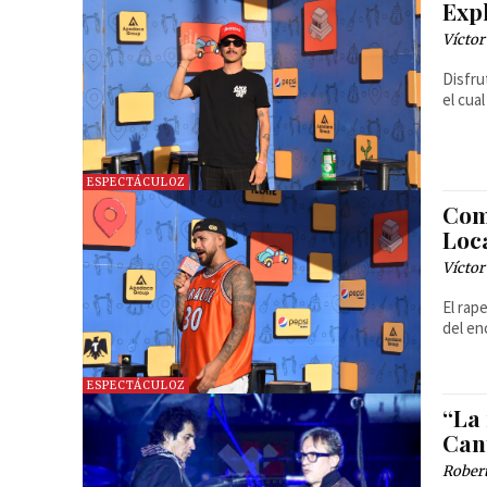
Expl
Víctor
Disfru
el cua
ESPECTÁCULOZ
Com
Loc
Víctor
El rap
del en
ESPECTÁCULOZ
“La 
Can
Robert