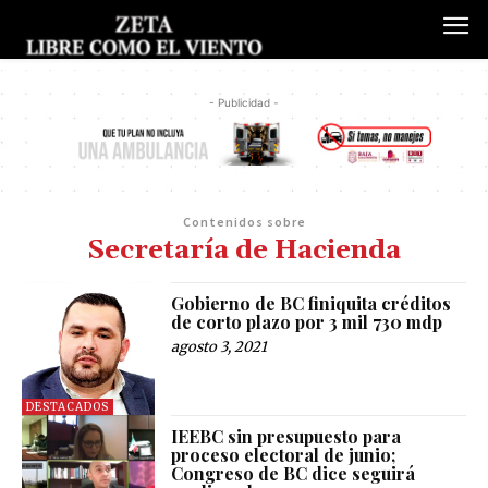
- Publicidad -
Contenidos sobre
Secretaría de Hacienda
Gobierno de BC finiquita créditos
de corto plazo por 3 mil 730 mdp
agosto 3, 2021
DESTACADOS
IEEBC sin presupuesto para
proceso electoral de junio;
Congreso de BC dice seguirá