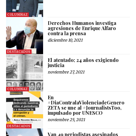
COLUMNAZ
Derechos Humanos investiga
agresiones de Enrique Alfaro
contra la prensa
diciembre 10, 2021
DESTACADOS
El atentado; 24 años exigiendo
justicia
noviembre 27, 2021
COLUMNAZ
En
#DiaContralaViolenciadeGenero
ZETA se une al #JournalistsToo,
impulsado por UNESCO
noviembre 25, 2021
DESTACADOS
Van 49 periodistas asesinados