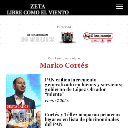
- Publicidad -
Contenidos sobre
Marko Cortés
PAN critica incremento
generalizado en bienes y servicios;
gobierno de López Obrador
“miente”
enero 7, 2024
DESTACADOS
Cortés y Téllez acaparan primeros
lugares en lista de plurinominales
del PAN