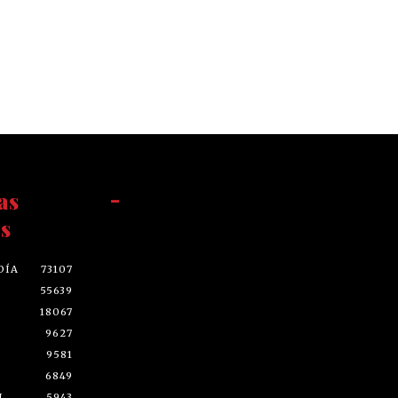
as
-
s
DÍA
73107
55639
18067
9627
9581
6849
L
5943