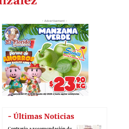
nzález
- Advertisement -
- Últimas Noticias
Contrario a recomendación de