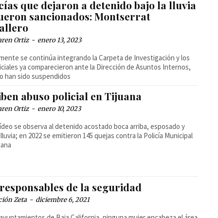
cías que dejaron a detenido bajo la lluvia
fueron sancionados: Montserrat
allero
ren Ortiz
-
enero 13, 2023
mente se continúa integrando la Carpeta de Investigación y los
iciales ya comparecieron ante la Dirección de Asuntos Internos,
o han sido suspendidos
ben abuso policial en Tijuana
ren Ortiz
-
enero 10, 2023
vídeo se observa al detenido acostado boca arriba, esposado y
a lluvia; en 2022 se emitieron 145 quejas contra la Policía Municipal
uana
 responsables de la seguridad
ción Zeta
-
diciembre 6, 2021
 ayuntamientos de Baja California, ninguna mujer encabeza el área