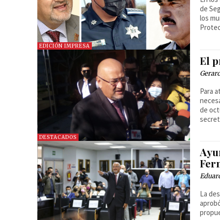
de Seg
los mu
Protec
EDICIÓN IMPRESA
El p
Gerar
Para a
necesar
de oct
secret
DESTACADOS
Ayu
Fer
Eduar
La des
aprobó
propue