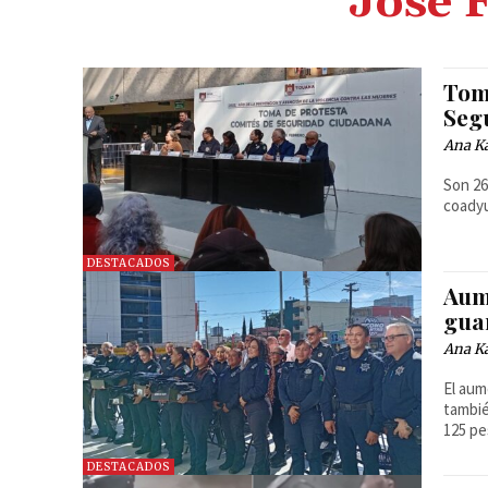
José 
Tom
Seg
Ana Ka
Son 26
coadyu
DESTACADOS
Aum
guar
Ana Ka
El aum
tambié
125 pe
DESTACADOS