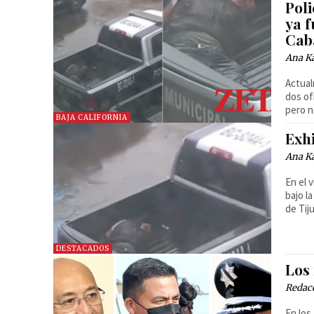
Poli
ya 
Cab
Ana Ka
Actual
dos of
pero n
BAJA CALIFORNIA
Exhi
Ana Ka
En el 
bajo l
de Tij
DESTACADOS
Los
Redac
En los