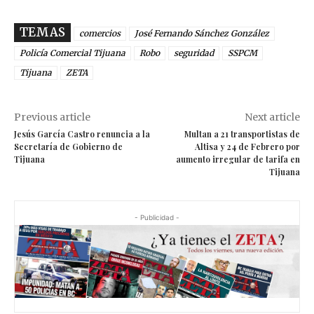
TEMAS
comercios
José Fernando Sánchez González
Policía Comercial Tijuana
Robo
seguridad
SSPCM
Tijuana
ZETA
Previous article
Next article
Jesús García Castro renuncia a la
Multan a 21 transportistas de
Secretaría de Gobierno de
Altisa y 24 de Febrero por
Tijuana
aumento irregular de tarifa en
Tijuana
- Publicidad -