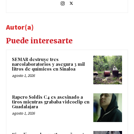
Autor(a)
Puede interesarte
SEMAR destruye tres
narcolaboratorios y asegura 3 mil
litros de químicos en Sinaloa
agosto 1, 2026
Rapero Soldis C4 es asesinado a
tiros mientras grababa videoclip en
Guadalajara
agosto 1, 2026