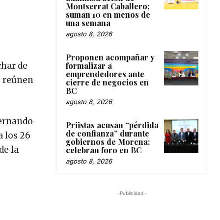
Montserrat Caballero;
suman 10 en menos de
una semana
agosto 8, 2026
Proponen acompañar y
char de
formalizar a
emprendedores ante
e reúnen
cierre de negocios en
BC
agosto 8, 2026
Fernando
Priistas acusan “pérdida
de confianza” durante
 los 26
gobiernos de Morena;
de la
celebran foro en BC
agosto 8, 2026
-Publicidad -