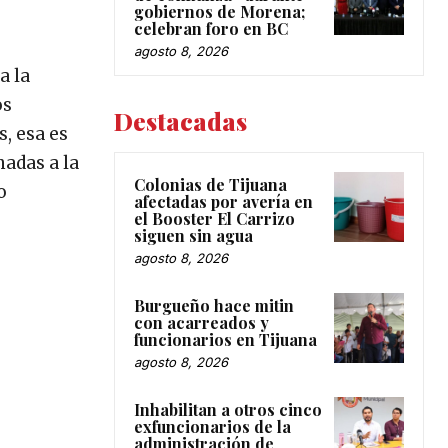
gobiernos de Morena;
celebran foro en BC
agosto 8, 2026
a la
os
Destacadas
, esa es
nadas a la
Colonias de Tijuana
o
afectadas por avería en
el Booster El Carrizo
siguen sin agua
agosto 8, 2026
Burgueño hace mitin
con acarreados y
funcionarios en Tijuana
agosto 8, 2026
Inhabilitan a otros cinco
exfuncionarios de la
administración de