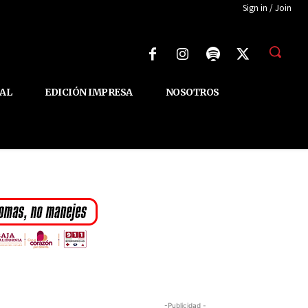
Sign in / Join
AL
EDICIÓN IMPRESA
NOSOTROS
-Publicidad -