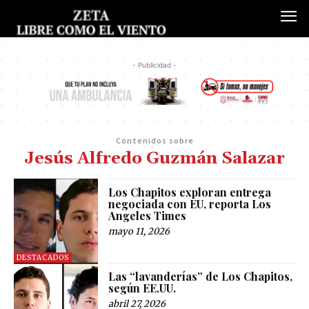
- Publicidad -
Contenidos sobre
Jesús Alfredo Guzmán Salazar
Los Chapitos exploran entrega
negociada con EU, reporta Los
Angeles Times
mayo 11, 2026
DESTACADOS
Las “lavanderías” de Los Chapitos,
según EE.UU.
abril 27, 2026