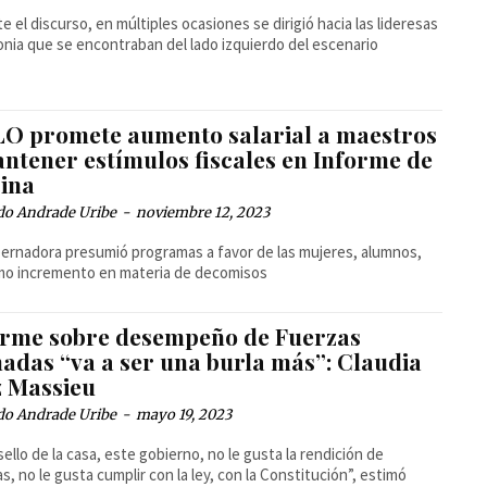
e el discurso, en múltiples ocasiones se dirigió hacia las lideresas
onia que se encontraban del lado izquierdo del escenario
O promete aumento salarial a maestros
antener estímulos fiscales en Informe de
ina
do Andrade Uribe
-
noviembre 12, 2023
ernadora presumió programas a favor de las mujeres, alumnos,
mo incremento en materia de decomisos
orme sobre desempeño de Fuerzas
adas “va a ser una burla más”: Claudia
z Massieu
do Andrade Uribe
-
mayo 19, 2023
 sello de la casa, este gobierno, no le gusta la rendición de
s, no le gusta cumplir con la ley, con la Constitución”, estimó