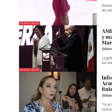
Durant
de col
DESTACADOS
AML
y m
Mar
Eduar
La gob
así co
DESTACADOS
Inf
Arm
Rui
Eduar
“Es el
cuenta