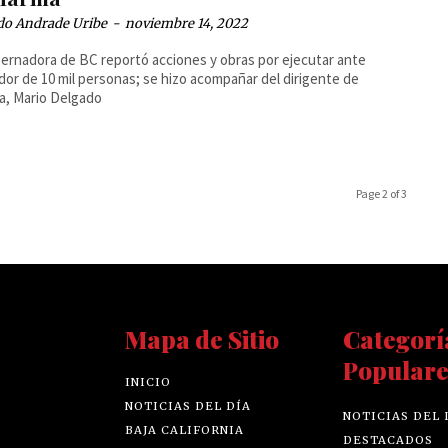
do Andrade Uribe
-
noviembre 14, 2022
ernadora de BC reportó acciones y obras por ejecutar ante
dor de 10 mil personas; se hizo acompañar del dirigente de
a, Mario Delgado
Page 2 of 3
Mapa de Sitio
Categorí
Populare
INICIO
NOTICIAS DEL DÍA
NOTICIAS DEL 
BAJA CALIFORNIA
DESTACADOS