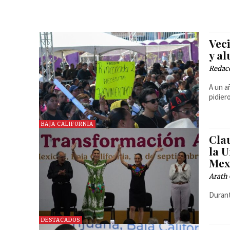
Vec
y a
Redac
A un a
pidier
BAJA CALIFORNIA
Cla
la 
Mex
Arath 
Durant
DESTACADOS