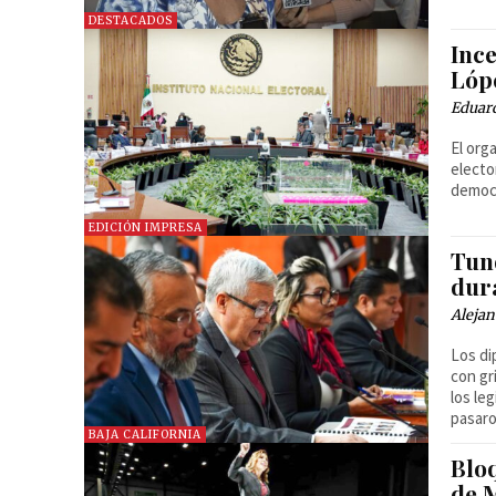
DESTACADOS
Inc
Lóp
Eduar
El org
electo
democ
EDICIÓN IMPRESA
Tun
dur
Alejan
Los di
con gr
los le
pasaro
BAJA CALIFORNIA
Blo
de 