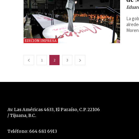
Eduar
La gob
alrede
Moren
EDICIÓN IMPRESA
1
2
3
Av. Las Américas 4633, El Paraíso, C.P. 22106
/ Tijuana, B.C.
Teléfono: 664 681 6913