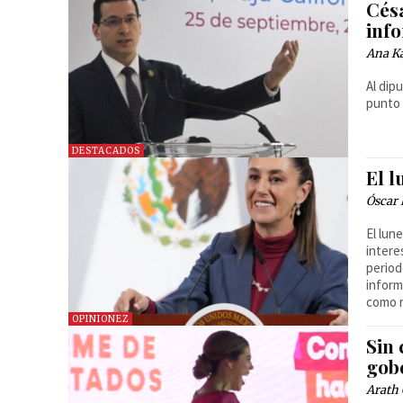
Cés
inf
Ana Ka
Al dip
punto 
DESTACADOS
El 
Óscar
El lun
intere
period
inform
como m
OPINIONEZ
Sin 
gob
Arath 