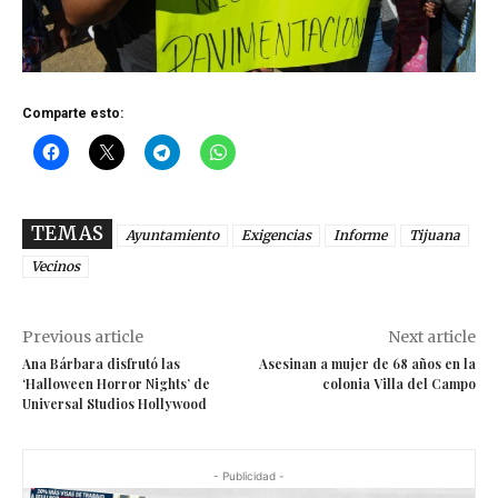
Comparte esto:
TEMAS
Ayuntamiento
Exigencias
Informe
Tijuana
Vecinos
Previous article
Next article
Ana Bárbara disfrutó las
Asesinan a mujer de 68 años en la
‘Halloween Horror Nights’ de
colonia Villa del Campo
Universal Studios Hollywood
- Publicidad -