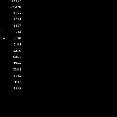
55649
18070
9627
9581
6849
L
5943
ESA
5800
5102
4230
4066
3944
3502
3234
3112
2887