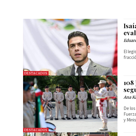
Isaí
eva
Eduar
El leg
fracci
DESTACADOS
108 
seg
Ana Ka
De los
Fuerzas Armad
y Mini
DESTACADOS