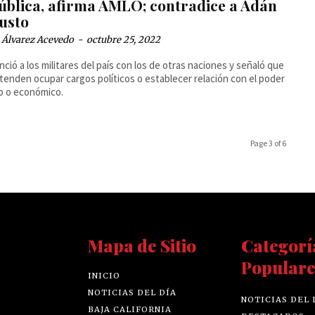
ública, afirma AMLO; contradice a Adán
usto
 Álvarez Acevedo
-
octubre 25, 2022
nció a los militares del país con los de otras naciones y señaló que
tenden ocupar cargos políticos o establecer relación con el poder
co o económico.
Page 3 of 6
Mapa de Sitio
Categorí
Populare
INICIO
NOTICIAS DEL DÍA
NOTICIAS DEL 
BAJA CALIFORNIA