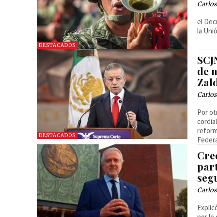
Carlos
el Dec
la Uni
DESTACADOS
SCJN
de 
Zal
Carlos
Por ot
cordia
reform
DESTACADOS
Federa
Cre
par
seg
Carlos
Explic
por lo