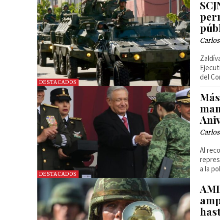
SCJ
per
púb
Carlos
Zaldív
Ejecut
del Co
DESTACADOS
Más 
man
Ani
Carlos
Al recor
repres
a la p
DESTACADOS
AML
amp
has