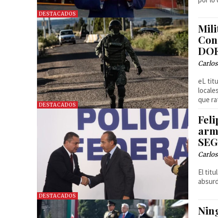
DESTACADOS
Mili
Cong
DO
Carlos
eL tit
locale
que ra
DESTACADOS
Feli
arma
SE
Carlos
El tit
absurd
DESTACADOS
Ning