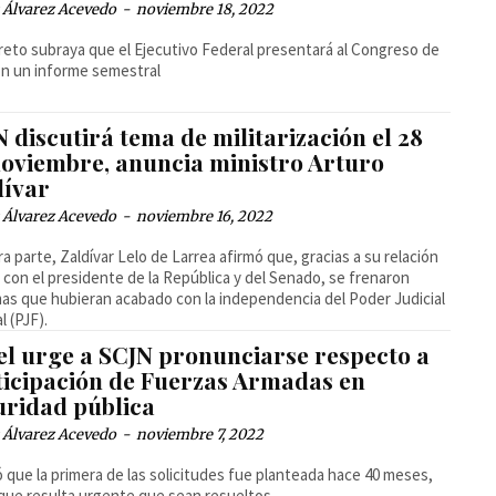
 Álvarez Acevedo
-
noviembre 18, 2022
reto subraya que el Ejecutivo Federal presentará al Congreso de
ón un informe semestral
 discutirá tema de militarización el 28
noviembre, anuncia ministro Arturo
dívar
 Álvarez Acevedo
-
noviembre 16, 2022
ra parte, Zaldívar Lelo de Larrea afirmó que, gracias a su relación
l con el presidente de la República y del Senado, se frenaron
as que hubieran acabado con la independencia del Poder Judicial
l (PJF).
el urge a SCJN pronunciarse respecto a
ticipación de Fuerzas Armadas en
uridad pública
 Álvarez Acevedo
-
noviembre 7, 2022
ó que la primera de las solicitudes fue planteada hace 40 meses,
 que resulta urgente que sean resueltos.