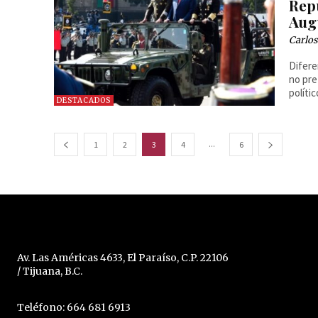
Rep
Aug
Carlos
Difere
no pre
políti
DESTACADOS
...
1
2
3
4
6
Av. Las Américas 4633, El Paraíso, C.P. 22106
/ Tijuana, B.C.
Teléfono: 664 681 6913