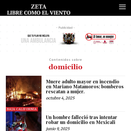
- Publicidad -
Contenidos sobre
domicilio
Muere adulto mayor en incendio
en Mariano Matamoros; bomberos
rescatan a mujer.
octubre 4, 2025
BAJA CALIFORNIA
Un hombre falleció tras intentar
robar un domicilio en Mexicali
junio 9, 2025