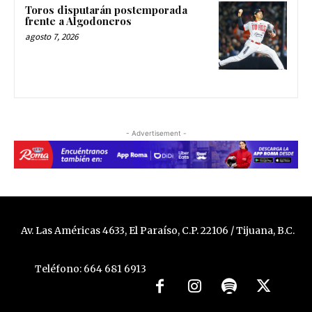
Toros disputarán postemporada
frente a Algodoneros
agosto 7, 2026
- Advertisement -
Av. Las Américas 4633, El Paraíso, C.P. 22106 / Tijuana, B.C.
Teléfono: 664 681 6913