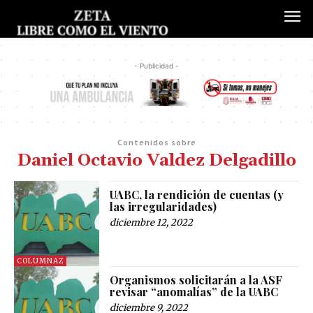
- Publicidad -
Contenidos sobre
Daniel Octavio Valdez Delgadillo
UABC, la rendición de cuentas (y
las irregularidades)
diciembre 12, 2022
COLUMNAZ
Organismos solicitarán a la ASF
revisar “anomalías” de la UABC
diciembre 9, 2022