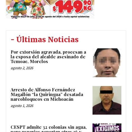
- Últimas Noticias
Por extorsión agravada, procesan a
la esposa del alcalde asesinado de
Temoac, Morelos
agosto 2, 2026
Arresto de Alfonso Fernández
Magallón “la Quiringua” desatada
narcobloqueos en Michoacán
agosto 1, 2026
CESPT admite 32 colonias sin agua,
pero usuarios reportan otras 16 y