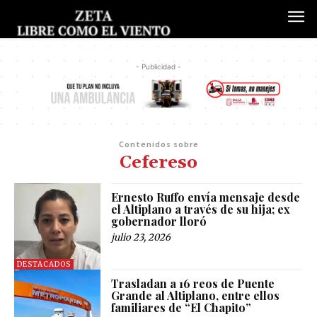
- Publicidad -
Contenidos sobre
Cefereso
Ernesto Ruffo envía mensaje desde
el Altiplano a través de su hija; ex
gobernador lloró
julio 23, 2026
DESTACADOS
Trasladan a 16 reos de Puente
Grande al Altiplano, entre ellos
familiares de “El Chapito”