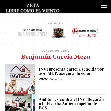
- Publicidad -
Contenidos sobre
Benjamín García Meza
INVI presenta cartera vencida por
200 MDP, asegura director
enero 28, 2025
EZENARIO BCS
Auditorías contra el INVI llegarán
a la Fiscalía Anticorrupción de
BCS