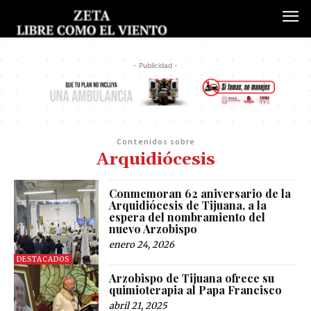
- Publicidad -
Contenidos sobre
Arquidiócesis
Conmemoran 62 aniversario de la
Arquidiócesis de Tijuana, a la
espera del nombramiento del
nuevo Arzobispo
enero 24, 2026
DESTACADOS
Arzobispo de Tijuana ofrece su
quimioterapia al Papa Francisco
abril 21, 2025