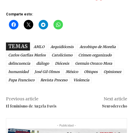
Comparte esto:
TEMAS
AMLO
Arquidiócesis
Arzobispo de Morelia
Carlos Garfias Merlos
Catolicismo
Crimen organizado
delincuencia
diálogo
Diócesis
Germán Orozco Mora
humanidad
José Gil Olmos
México
Obispos
Opinionez
Papa Francisco
Revista Proceso
Violencia
Previous article
Next article
El feminismo de Angela Davis
Neuroderecho
- Publicidad -