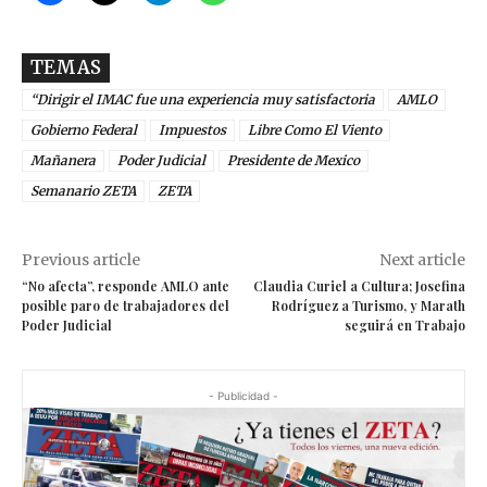
TEMAS
“Dirigir el IMAC fue una experiencia muy satisfactoria
AMLO
Gobierno Federal
Impuestos
Libre Como El Viento
Mañanera
Poder Judicial
Presidente de Mexico
Semanario ZETA
ZETA
Previous article
Next article
“No afecta”, responde AMLO ante
Claudia Curiel a Cultura; Josefina
posible paro de trabajadores del
Rodríguez a Turismo, y Marath
Poder Judicial
seguirá en Trabajo
- Publicidad -