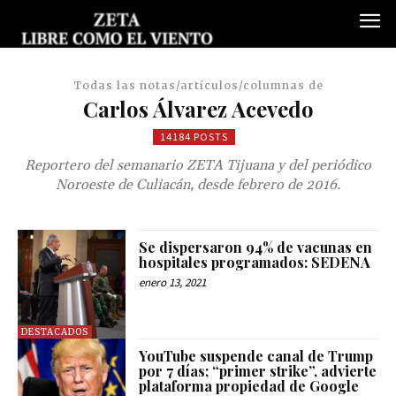
Todas las notas/artículos/columnas de
Carlos Álvarez Acevedo
14184 POSTS
Reportero del semanario ZETA Tijuana y del periódico
Noroeste de Culiacán, desde febrero de 2016.
Se dispersaron 94% de vacunas en
hospitales programados: SEDENA
enero 13, 2021
DESTACADOS
YouTube suspende canal de Trump
por 7 días; “primer strike”, advierte
plataforma propiedad de Google