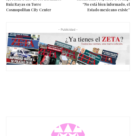
Ruiz Rayas en Torre
“No está bien informado, el
Cosmopolitan City Center
Estado mexicano existe”
- Publicidad -