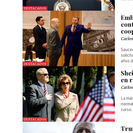
DESTACADOS
Emb
cont
coo
Carlos
Sauced
solici
años 
DESTACADOS
She
en 
Carlos
La man
normal
curso.
DESTACADOS
Tru