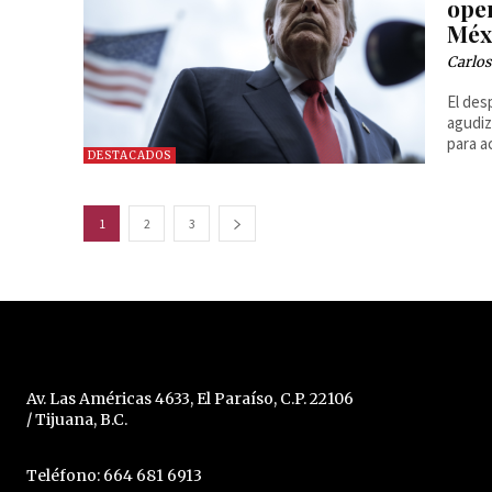
oper
Méx
Carlos
El des
agudiz
para a
DESTACADOS
1
2
3
Av. Las Américas 4633, El Paraíso, C.P. 22106
/ Tijuana, B.C.
Teléfono: 664 681 6913