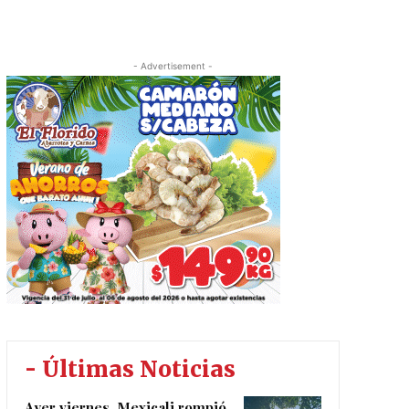
- Advertisement -
- Últimas Noticias
Ayer viernes, Mexicali rompió