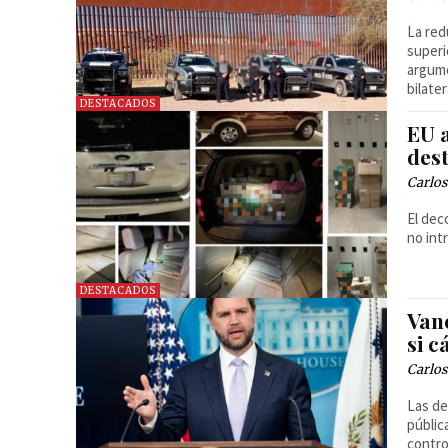
La red
superi
argume
bilater
DESTACADOS
EU 
des
Carlos
El dec
no int
DESTACADOS
Van
si 
Carlos
Las de
públic
contro