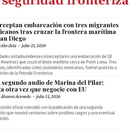
seguridad fronteriza
erceptan embarcación con tres migrantes
icanos tras cruzar la frontera marítima
San Diego
ción Zeta
-
julio 21, 2026
dades estadounidenses interceptaron una embarcación de 18
5.4 metros) que cruzó el límite marítimo cerca de Point Loma. Tres
as, identificadas como ciudadanos mexicanos, fueron puestas a
ición de la Patrulla Fronteriza.
 segundo audio de Marina del Pilar;
ga otra vez que negocie con EU
 Álvarez Acevedo
-
julio 13, 2026
aración oficial coincidió con la publicación de una segunda
ión que reavivó versiones sobre posibles cargos y una eventual
ición.