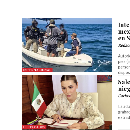
Int
mex
en 
Redac
Autori
pies (
person
INTERNACIONAL
dispos
Sale
nie
Carlos
La acl
grabac
extrad
DESTACADOS