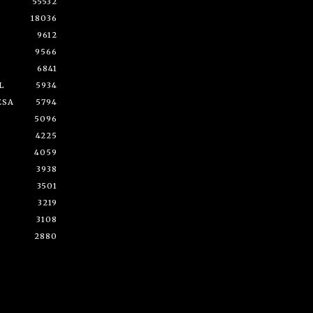
55532
18036
9612
9566
6841
L
5934
ESA
5794
5096
4225
4059
3938
3501
3219
3108
2880