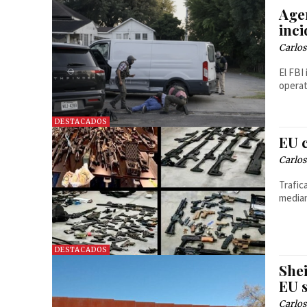
Age
inc
Carlos
El FBI
operat
DESTACADOS
EU 
Carlos
Trafic
median
DESTACADOS
Shei
EU s
Carlos