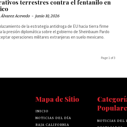
ativos terrestres contra el fentanilo en
ico
 Álvarez Acevedo
-
junio 10, 2026
plazamiento de la estrategia antidroga de EU hacia tierra firme
a la presión diplomática sobre el gobierno de Sheinbaum Pardo
ceptar operaciones militares extranjeras en suelo mexicano.
Page 1 of 3
Mapa de Sitio
Categorí
Populare
INICIO
NOTICIAS DEL DÍA
NOTICIAS DEL 
BAJA CALIFORNIA