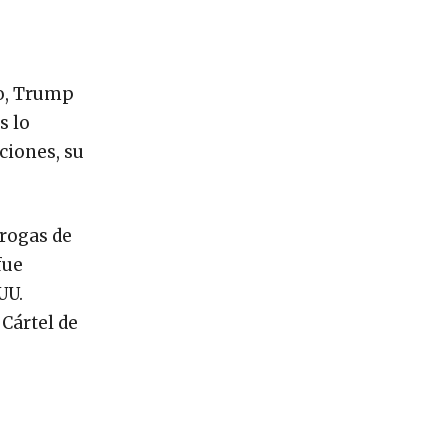
ño, Trump
s lo
ciones, su
drogas de
fue
UU.
Cártel de