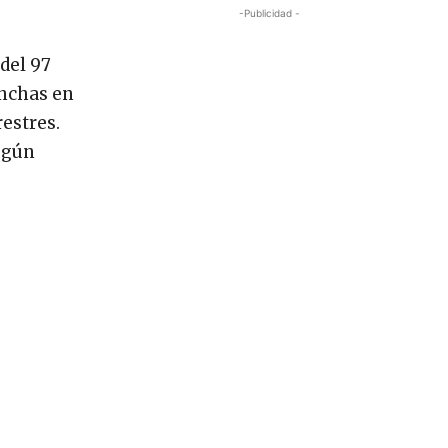
-Publicidad -
del 97
anchas en
restres.
según