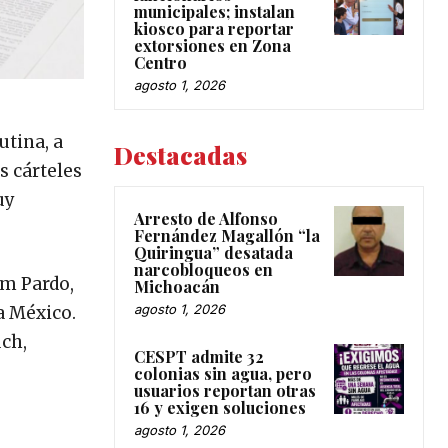
municipales; instalan
kiosco para reportar
extorsiones en Zona
Centro
agosto 1, 2026
utina, a
Destacadas
s cárteles
uy
Arresto de Alfonso
Fernández Magallón “la
Quiringua” desatada
narcobloqueos en
um Pardo,
Michoacán
agosto 1, 2026
a México.
uch,
CESPT admite 32
colonias sin agua, pero
usuarios reportan otras
16 y exigen soluciones
agosto 1, 2026