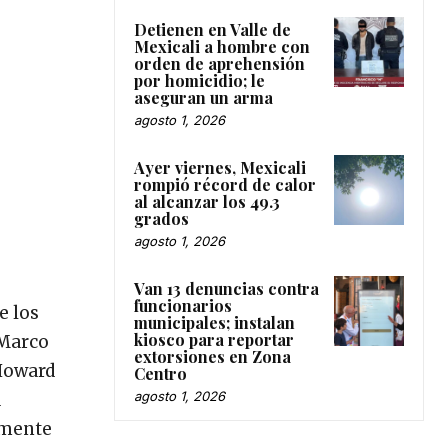
Detienen en Valle de
Mexicali a hombre con
orden de aprehensión
por homicidio; le
aseguran un arma
agosto 1, 2026
Ayer viernes, Mexicali
rompió récord de calor
al alcanzar los 49.3
grados
agosto 1, 2026
Van 13 denuncias contra
funcionarios
e los
municipales; instalan
kiosco para reportar
 Marco
extorsiones en Zona
 Howard
Centro
agosto 1, 2026
a
lmente