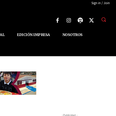
Sign in / Join
AL
EDICIÓN IMPRESA
NOSOTROS
-Publicidad -