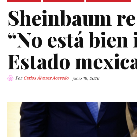
Sheinbaum re
“No está bien 
Estado mexica
Por
Carlos Álvarez Acevedo
junio 18, 2026