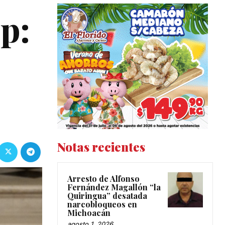
p:
Notas recientes
Arresto de Alfonso
Fernández Magallón “la
Quiringua” desatada
narcobloqueos en
Michoacán
agosto 1, 2026