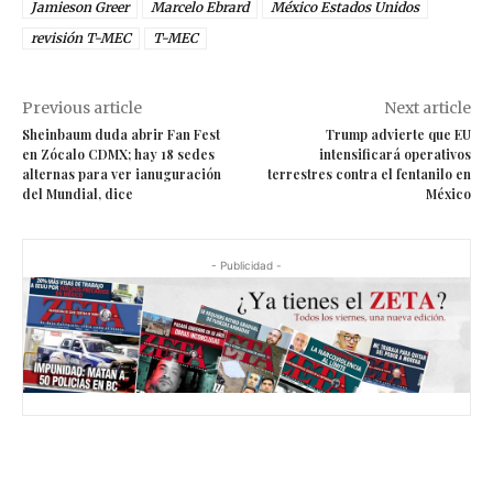
Jamieson Greer
Marcelo Ebrard
México Estados Unidos
revisión T-MEC
T-MEC
Previous article
Next article
Sheinbaum duda abrir Fan Fest
Trump advierte que EU
en Zócalo CDMX; hay 18 sedes
intensificará operativos
alternas para ver ianuguración
terrestres contra el fentanilo en
del Mundial, dice
México
- Publicidad -