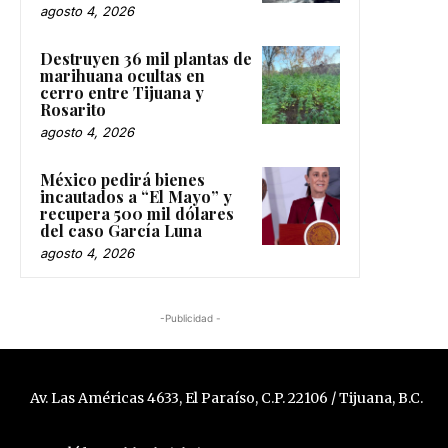
agosto 4, 2026
Destruyen 36 mil plantas de
marihuana ocultas en
cerro entre Tijuana y
Rosarito
agosto 4, 2026
México pedirá bienes
incautados a “El Mayo” y
recupera 500 mil dólares
del caso García Luna
agosto 4, 2026
-Publicidad -
Av. Las Américas 4633, El Paraíso, C.P. 22106 / Tijuana, B.C.