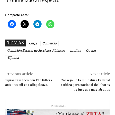
pronunciado al respecto.
Comparte esto:
TEMAS
Cespt
Comercio
Comisión Estatal de Servicios Públicos
multas
Quejas
Tijuana
Previous article
Next article
Tijuanense toca con The Killers
Consejo de la Judicatura Federal
ante 100 mil en Lollapalooza.
ratifica paro nacional de labores
de jueces y magistrados
- Publicidad -