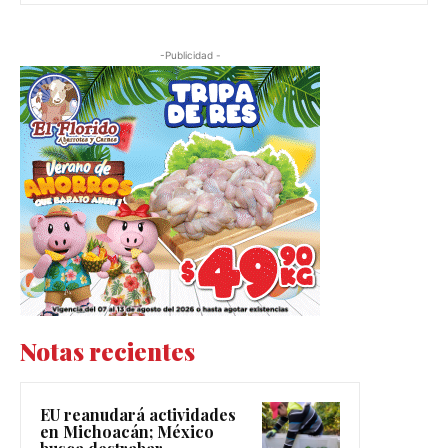
-Publicidad -
Notas recientes
EU reanudará actividades
en Michoacán; México