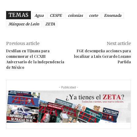
TEMAS
Agua
CESPE
colonias
corte
Ensenada
Márquez de León
ZETA
Previous article
Next article
Desfilan en Tijuana para
FGE desempeña acciones para
conmemorar el CCXIII
localizar a Luis Gerardo Lozano
Aniversario de la Independencia
Partida
de México
- Publicidad -